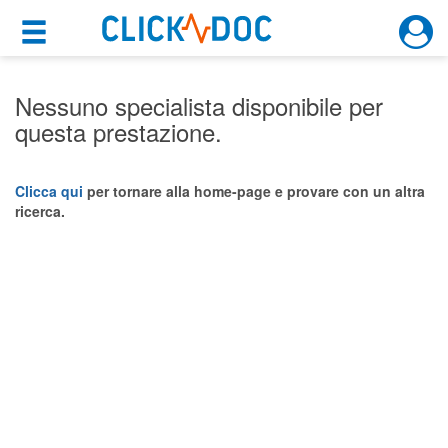
×
×
Motore di ricerca
Cosa possiamo offrirti
Nessuno specialista disponibile per
questa prestazione.
Per i pazienti
Prenota una visita
Clicca qui
per tornare alla home-page e provare con un altra
ricerca.
Ricerca specialisti
Consulti online
(su medicitalia.it)
Per gli specialisti
Prenotazioni online
Planner e rubrica in cloud