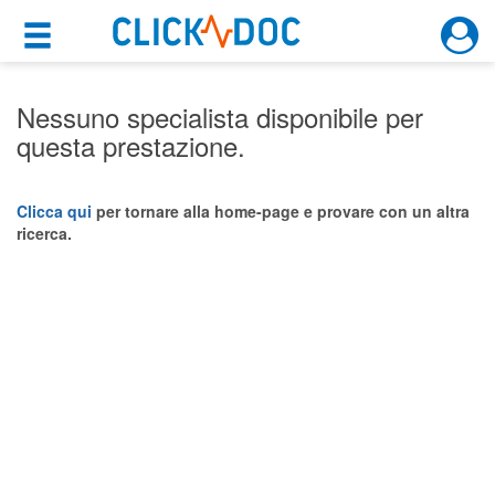
×
×
Motore di ricerca
Cosa possiamo offrirti
Nessuno specialista disponibile per
questa prestazione.
Per i pazienti
Prenota una visita
Clicca qui
per tornare alla home-page e provare con un altra
ricerca.
Ricerca specialisti
Consulti online
(su medicitalia.it)
Per gli specialisti
Prenotazioni online
Planner e rubrica in cloud