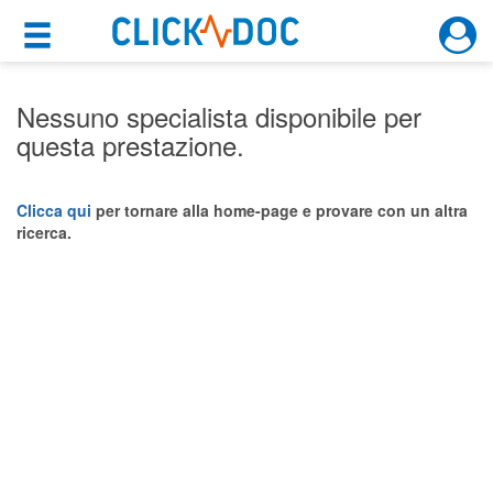
×
×
Motore di ricerca
Cosa possiamo offrirti
Nessuno specialista disponibile per
questa prestazione.
Per i pazienti
Prenota una visita
Clicca qui
per tornare alla home-page e provare con un altra
ricerca.
Ricerca specialisti
Consulti online
(su medicitalia.it)
Per gli specialisti
Prenotazioni online
Planner e rubrica in cloud