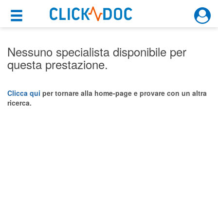
×
×
Motore di ricerca
Cosa possiamo offrirti
Nessuno specialista disponibile per
questa prestazione.
Per i pazienti
Prenota una visita
Clicca qui
per tornare alla home-page e provare con un altra
ricerca.
Ricerca specialisti
Consulti online
(su medicitalia.it)
Per gli specialisti
Prenotazioni online
Planner e rubrica in cloud