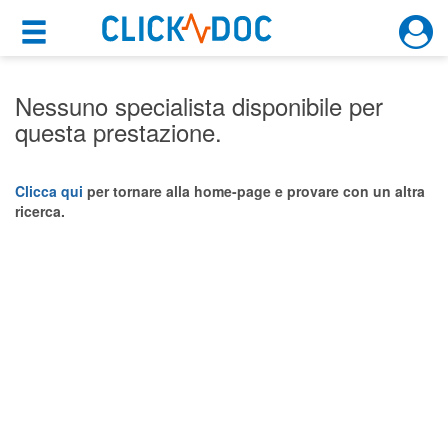
×
×
Motore di ricerca
Cosa possiamo offrirti
Nessuno specialista disponibile per
questa prestazione.
Per i pazienti
Prenota una visita
Clicca qui
per tornare alla home-page e provare con un altra
ricerca.
Ricerca specialisti
Consulti online
(su medicitalia.it)
Per gli specialisti
Prenotazioni online
Planner e rubrica in cloud