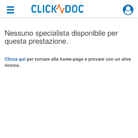
×
×
Motore di ricerca
Cosa possiamo offrirti
Nessuno specialista disponibile per
questa prestazione.
Per i pazienti
Prenota una visita
Clicca qui
per tornare alla home-page e provare con un altra
ricerca.
Ricerca specialisti
Consulti online
(su medicitalia.it)
Per gli specialisti
Prenotazioni online
Planner e rubrica in cloud