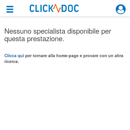
×
×
Motore di ricerca
Cosa possiamo offrirti
Nessuno specialista disponibile per
questa prestazione.
Per i pazienti
Prenota una visita
Clicca qui
per tornare alla home-page e provare con un altra
ricerca.
Ricerca specialisti
Consulti online
(su medicitalia.it)
Per gli specialisti
Prenotazioni online
Planner e rubrica in cloud