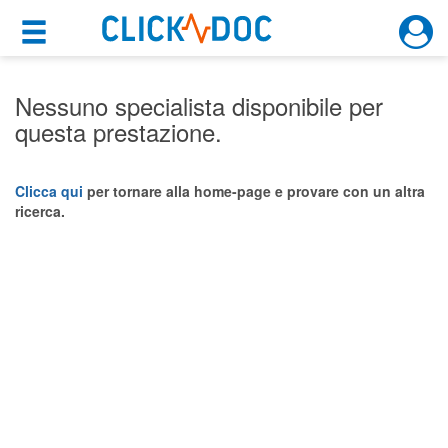
×
×
Motore di ricerca
Cosa possiamo offrirti
Nessuno specialista disponibile per
questa prestazione.
Per i pazienti
Prenota una visita
Clicca qui
per tornare alla home-page e provare con un altra
ricerca.
Ricerca specialisti
Consulti online
(su medicitalia.it)
Per gli specialisti
Prenotazioni online
Planner e rubrica in cloud