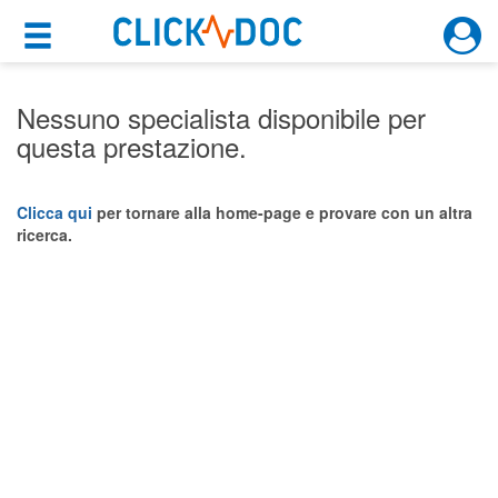
×
×
Motore di ricerca
Cosa possiamo offrirti
Nessuno specialista disponibile per
questa prestazione.
Per i pazienti
Prenota una visita
Clicca qui
per tornare alla home-page e provare con un altra
ricerca.
Ricerca specialisti
Consulti online
(su medicitalia.it)
Per gli specialisti
Prenotazioni online
Planner e rubrica in cloud