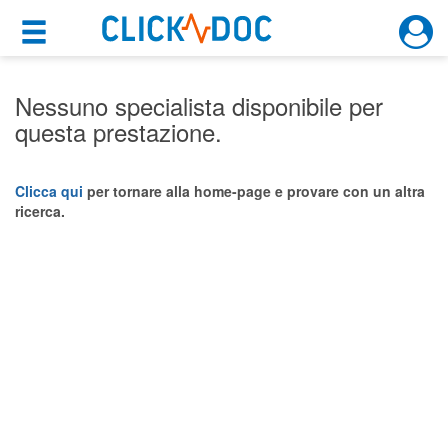
×
×
Motore di ricerca
Cosa possiamo offrirti
Nessuno specialista disponibile per
questa prestazione.
Per i pazienti
Prenota una visita
Clicca qui
per tornare alla home-page e provare con un altra
ricerca.
Ricerca specialisti
Consulti online
(su medicitalia.it)
Per gli specialisti
Prenotazioni online
Planner e rubrica in cloud