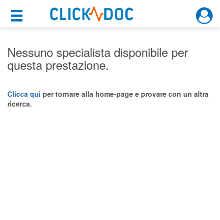
×
×
Motore di ricerca
Cosa possiamo offrirti
Nessuno specialista disponibile per
questa prestazione.
Per i pazienti
Prenota una visita
Clicca qui
per tornare alla home-page e provare con un altra
ricerca.
Ricerca specialisti
Consulti online
(su medicitalia.it)
Per gli specialisti
Prenotazioni online
Planner e rubrica in cloud