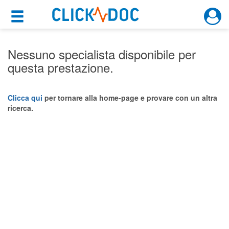
×
×
Motore di ricerca
Cosa possiamo offrirti
Nessuno specialista disponibile per
questa prestazione.
Per i pazienti
Prenota una visita
Clicca qui
per tornare alla home-page e provare con un altra
ricerca.
Ricerca specialisti
Consulti online
(su medicitalia.it)
Per gli specialisti
Prenotazioni online
Planner e rubrica in cloud