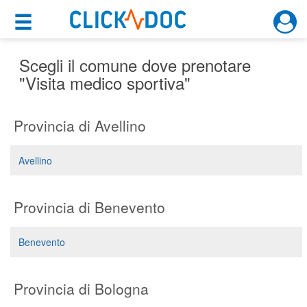
×
×
Motore di ricerca
Cosa possiamo offrirti
Scegli il comune dove prenotare
"Visita medico sportiva"
Per i pazienti
Provincia di Avellino
Prenota una visita
Ricerca specialisti
Avellino
Consulti online
(su medicitalia.it)
Provincia di Benevento
Per gli specialisti
Benevento
Prenotazioni online
Provincia di Bologna
Planner e rubrica in cloud