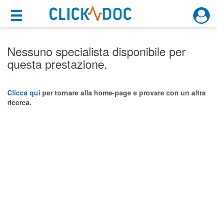
×
×
Motore di ricerca
Cosa possiamo offrirti
Nessuno specialista disponibile per
questa prestazione.
Per i pazienti
Prenota una visita
Clicca qui
per tornare alla home-page e provare con un altra
ricerca.
Ricerca specialisti
Consulti online
(su medicitalia.it)
Per gli specialisti
Prenotazioni online
Planner e rubrica in cloud