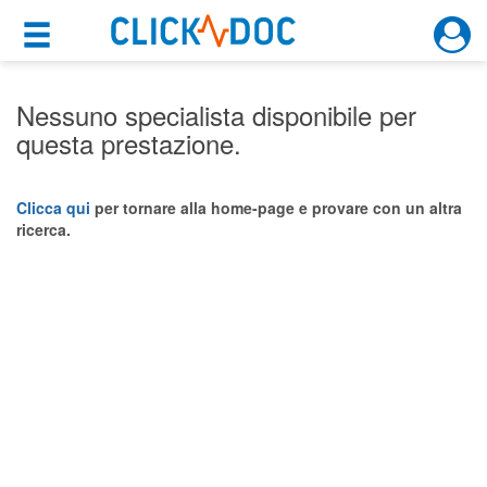
×
×
Motore di ricerca
Cosa possiamo offrirti
Nessuno specialista disponibile per
questa prestazione.
Per i pazienti
Prenota una visita
Clicca qui
per tornare alla home-page e provare con un altra
ricerca.
Ricerca specialisti
Consulti online
(su medicitalia.it)
Per gli specialisti
Prenotazioni online
Planner e rubrica in cloud