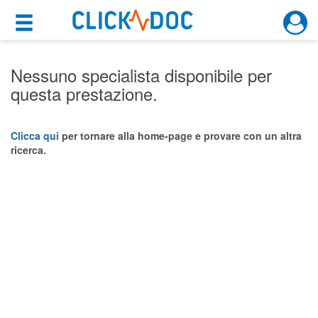
×
×
Motore di ricerca
Cosa possiamo offrirti
Nessuno specialista disponibile per
questa prestazione.
Per i pazienti
Prenota una visita
Clicca qui
per tornare alla home-page e provare con un altra
ricerca.
Ricerca specialisti
Consulti online
(su medicitalia.it)
Per gli specialisti
Prenotazioni online
Planner e rubrica in cloud