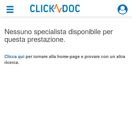
×
×
Motore di ricerca
Cosa possiamo offrirti
Nessuno specialista disponibile per
questa prestazione.
Per i pazienti
Prenota una visita
Clicca qui
per tornare alla home-page e provare con un altra
ricerca.
Ricerca specialisti
Consulti online
(su medicitalia.it)
Per gli specialisti
Prenotazioni online
Planner e rubrica in cloud