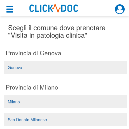
×
×
Motore di ricerca
Cosa possiamo offrirti
Scegli il comune dove prenotare
"Visita in patologia clinica"
Per i pazienti
Provincia di Genova
Prenota una visita
Ricerca specialisti
Genova
Consulti online
(su medicitalia.it)
Provincia di Milano
Per gli specialisti
Milano
Prenotazioni online
San Donato Milanese
Planner e rubrica in cloud