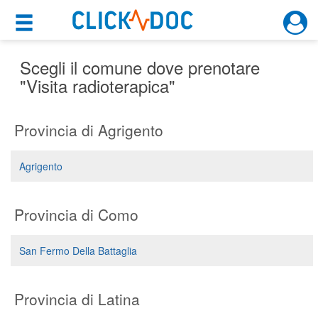
×
×
Motore di ricerca
Cosa possiamo offrirti
Scegli il comune dove prenotare
"Visita radioterapica"
Per i pazienti
Provincia di Agrigento
Prenota una visita
Ricerca specialisti
Agrigento
Consulti online
(su medicitalia.it)
Provincia di Como
Per gli specialisti
San Fermo Della Battaglia
Prenotazioni online
Provincia di Latina
Planner e rubrica in cloud