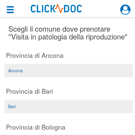
×
×
Motore di ricerca
Cosa possiamo offrirti
Scegli il comune dove prenotare
"Visita in patologia della riproduzione"
Per i pazienti
Provincia di Ancona
Prenota una visita
Ricerca specialisti
Ancona
Consulti online
(su medicitalia.it)
Provincia di Bari
Per gli specialisti
Bari
Prenotazioni online
Provincia di Bologna
Planner e rubrica in cloud