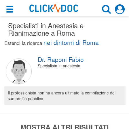
×
×
Specialisti in Anestesia e
Motore di ricerca
Cosa possiamo offrirti
Rianimazione a Roma
Cerca uno specialista
nei dintorni di Roma
Per i pazienti
Estendi la ricerca
Anestesista
Prenota una visita
Dr. Raponi Fabio
Roma (RM)
Ricerca specialisti
Specialista in anestesia
Consulti online
CERCA
(su medicitalia.it)
Il professionista non ha ancora ultimato la compilazione del
suo profilo pubblico
Per gli specialisti
Prenotazioni online
Planner e rubrica in cloud
MOSTRA ALTRI RISULTATI