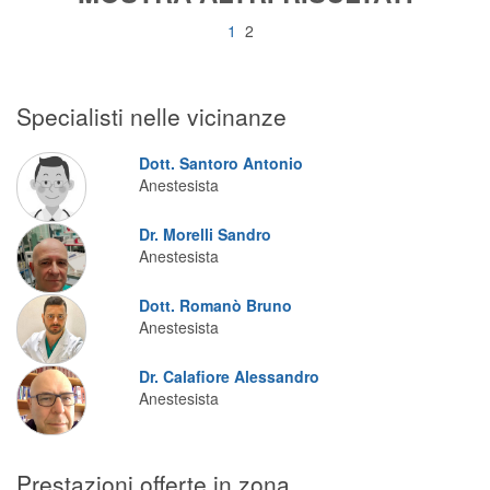
Segreteria virtuale
1
2
Teleconsulto
Specialisti nelle vicinanze
Dott. Santoro Antonio
Anestesista
Dr. Morelli Sandro
Anestesista
Dott. Romanò Bruno
Anestesista
Dr. Calafiore Alessandro
Anestesista
Prestazioni offerte in zona