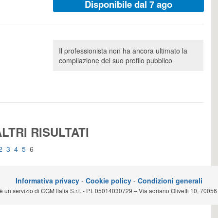
Disponibile dal 7 ago
Il professionista non ha ancora ultimato la
compilazione del suo profilo pubblico
LTRI RISULTATI
2
3
4
5
6
Informativa privacy
-
Cookie policy
-
Condizioni generali
n servizio di CGM Italia S.r.l. - P.I. 05014030729 – Via adriano Olivetti 10, 70056