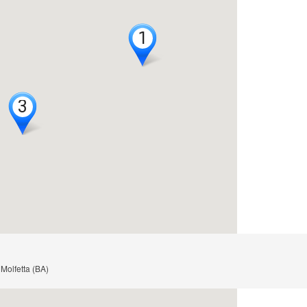
1
1
3
3
 Molfetta (BA)