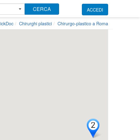
CERCA
ACCEDI
lickDoc
Chirurghi plastici
Chirurgo-plastico a Roma
2
2