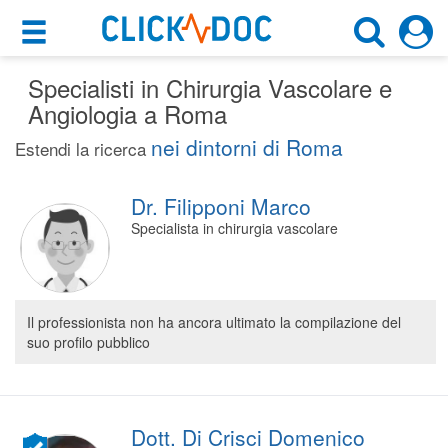
×
×
Specialisti in Chirurgia Vascolare e
Motore di ricerca
Cosa possiamo offrirti
Angiologia a Roma
Cerca uno specialista
nei dintorni di Roma
Per i pazienti
Estendi la ricerca
Chirurgo Vascolare
Prenota una visita
Dr. Filipponi Marco
Roma (RM)
Ricerca specialisti
Specialista in chirurgia vascolare
Consulti online
CERCA
(su medicitalia.it)
Il professionista non ha ancora ultimato la compilazione del
suo profilo pubblico
Per gli specialisti
Prenotazioni online
Planner e rubrica in cloud
Dott. Di Crisci Domenico