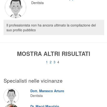
Dentista
Segreteria virtuale
Teleconsulto
Il professionista non ha ancora ultimato la compilazione del
suo profilo pubblico
MOSTRA ALTRI RISULTATI
1
2
3
4
Specialisti nelle vicinanze
Dott. Marasco Arturo
Dentista
Dr. Macrì Maurizio