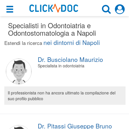
×
×
Specialisti in Odontoiatria e
Motore di ricerca
Cosa possiamo offrirti
Odontostomatologia a Napoli
Cerca uno specialista
nei dintorni di Napoli
Per i pazienti
Estendi la ricerca
Dentista
Prenota una visita
Dr. Busciolano Maurizio
Napoli (NA)
Ricerca specialisti
Specialista in odontoiatria
Consulti online
CERCA
(su medicitalia.it)
Il professionista non ha ancora ultimato la compilazione del
suo profilo pubblico
Per gli specialisti
Prenotazioni online
Planner e rubrica in cloud
Dr. Pitassi Giuseppe Bruno