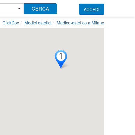
CERCA
ACCEDI
ClickDoc
Medici estetici
Medico-estetico a Milano
1
1