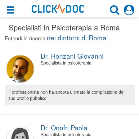
×
×
Specialisti in Psicoterapia a Roma
Motore di ricerca
Cosa possiamo offrirti
nei dintorni di Roma
Estendi la ricerca
Cerca uno specialista
Per i pazienti
Psicoterapeuta
Dr. Ronzani Giovanni
Prenota una visita
Specialista in psicoterapia
Roma (RM)
Ricerca specialisti
Consulti online
CERCA
(su medicitalia.it)
Il professionista non ha ancora ultimato la compilazione del
suo profilo pubblico
Per gli specialisti
Prenotazioni online
Dr. Onofri Paola
Planner e rubrica in cloud
Specialista in psicoterapia