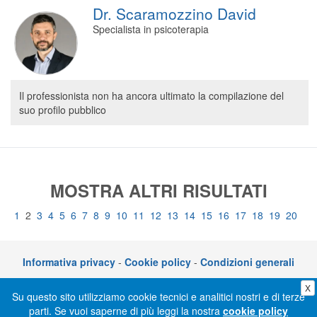
Dr. Scaramozzino David
Specialista in psicoterapia
Il professionista non ha ancora ultimato la compilazione del
suo profilo pubblico
MOSTRA ALTRI RISULTATI
1
2
3
4
5
6
7
8
9
10
11
12
13
14
15
16
17
18
19
20
Informativa privacy
-
Cookie policy
-
Condizioni generali
X
CLICKDOC è un servizio di CGM Italia S.r.l. - P.I. 05014030729 – Via adriano
Su questo sito utilizziamo cookie tecnici e analitici nostri e di terze
Olivetti 10, 70056 Molfetta (BA)
parti. Se vuoi saperne di più leggi la nostra
cookie policy