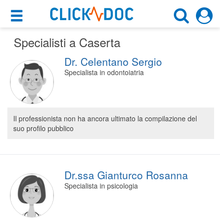
×
×
Specialisti a Caserta
Motore di ricerca
Cosa possiamo offrirti
Dr. Celentano Sergio
Cerca uno specialista
Per i pazienti
Specialista in odontoiatria
Scegli specialità, prestazione o cognome
Prenota una visita
Caserta (CE)
Ricerca specialisti
Il professionista non ha ancora ultimato la compilazione del
suo profilo pubblico
Consulti online
CERCA
(su medicitalia.it)
Per gli specialisti
Dr.ssa Gianturco Rosanna
Specialista in psicologia
Prenotazioni online
Planner e rubrica in cloud