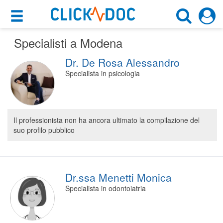
×
×
Specialisti a Modena
Motore di ricerca
Cosa possiamo offrirti
Dr. De Rosa Alessandro
Cerca uno specialista
Per i pazienti
Specialista in psicologia
Scegli specialità, prestazione o cognome
Prenota una visita
Modena (MO)
Ricerca specialisti
Il professionista non ha ancora ultimato la compilazione del
suo profilo pubblico
Consulti online
CERCA
(su medicitalia.it)
Per gli specialisti
Dr.ssa Menetti Monica
Specialista in odontoiatria
Prenotazioni online
Planner e rubrica in cloud