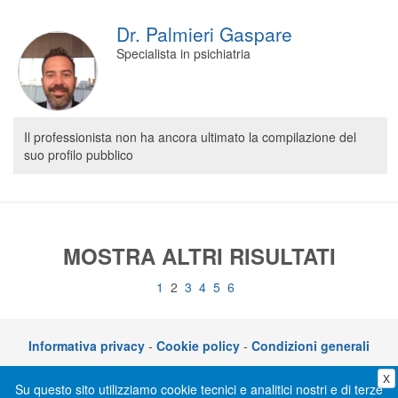
Dr. Palmieri Gaspare
Specialista in psichiatria
Il professionista non ha ancora ultimato la compilazione del
suo profilo pubblico
MOSTRA ALTRI RISULTATI
1
2
3
4
5
6
Informativa privacy
-
Cookie policy
-
Condizioni generali
X
CLICKDOC è un servizio di CGM Italia S.r.l. - P.I. 05014030729 – Via adriano
Su questo sito utilizziamo cookie tecnici e analitici nostri e di terze