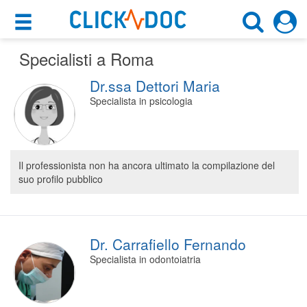
×
×
Specialisti a Roma
Motore di ricerca
Cosa possiamo offrirti
Dr.ssa Dettori Maria
Cerca uno specialista
Per i pazienti
Specialista in psicologia
Scegli specialità, prestazione o cognome
Prenota una visita
Roma (RM)
Ricerca specialisti
Il professionista non ha ancora ultimato la compilazione del
suo profilo pubblico
Consulti online
CERCA
(su medicitalia.it)
Per gli specialisti
Dr. Carrafiello Fernando
Specialista in odontoiatria
Prenotazioni online
Planner e rubrica in cloud