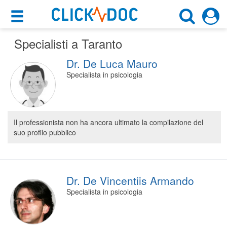
×
×
Specialisti a Taranto
Motore di ricerca
Cosa possiamo offrirti
Dr. De Luca Mauro
Cerca uno specialista
Per i pazienti
Specialista in psicologia
Scegli specialità, prestazione o cognome
Prenota una visita
Taranto (TA)
Ricerca specialisti
Il professionista non ha ancora ultimato la compilazione del
suo profilo pubblico
Consulti online
CERCA
(su medicitalia.it)
Per gli specialisti
Dr. De Vincentiis Armando
Specialista in psicologia
Prenotazioni online
Planner e rubrica in cloud