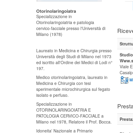
Otorinolaringoiatra
Specializzazione in
Otorinolaringoiatria e patologia
cervico-facciale presso l'Università di
Ricev
Milano (1978)
Strutt
Laureato in Medicina e Chirurgia presso
Studio
Università degli Studi di Milano nel 1973
Www.st
ed iscritto all'Ordine dei Medici di Lodi n°
Viale E
197.
Casalp
Medico otorinolaringoiatra, laureato in
Medicina e Chirurgia con tesi
sperimentale microchirurgica sul fegato
isolato e perfuso.
Specializzazione in
Presta
OTORINOLARINGOIATRIA E
PATOLOGIA CERVICO-FACCIALE a
Presta
Milano nel 1978, Relatore il Prof. Bocca.
Idoneita' Nazionale a Primario