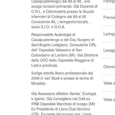
Faring
Casalpusterlengo) dal 89 al 98 , ove
svolge funzioni primariali. Già Docente di
O.R.L. e Odontoiatria presso la Scuola
infermieri di Codogno dal 89 al 95
Frenul
Consulente AIL ( laringectomizzati) ,
socio S.I.O. e G.O.A.
Laring
Responsabile Audiologia di
Casalpusterlengo e del Day Surgery di
Sant’Angelo Lodigiano. Consulente ORL
dell’ Ospedale Valsasino di San
Lavagg
Colombano al Lambro (MI). Già Direttore
della UOC dello Ospedale Maggiore di
Lodi e provincia.
Otomic
Svolge attività libero-professionale dal
2008 in vari Studi e presso le terme di
Visita 
Miradolo.
Già Assessore effettivo Sanita’, Ecologia
e Igiene. Già Consigliere nel CdA ex
Visita 
IPAB Ospedale Marchesi di Inzago (MI)
Ex Presidente di Lions Club Soncino
(CR). Fa parte del gruppo naz. Lions