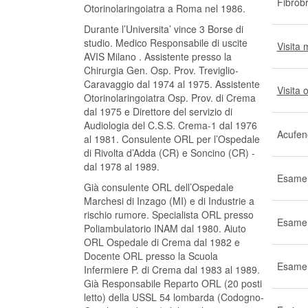
Fibrob
Otorinolaringoiatra a Roma nel 1986.
Durante l’Universita’ vince 3 Borse di
studio. Medico Responsabile di uscite
Visita 
AVIS Milano . Assistente presso la
Chirurgia Gen. Osp. Prov. Treviglio-
Caravaggio dal 1974 al 1975. Assistente
Visita 
Otorinolaringoiatra Osp. Prov. di Crema
dal 1975 e Direttore del servizio di
Audiologia del C.S.S. Crema-1 dal 1976
Acufen
al 1981. Consulente ORL per l’Ospedale
di Rivolta d’Adda (CR) e Soncino (CR) -
dal 1978 al 1989.
Esame 
Già consulente ORL dell’Ospedale
Marchesi di Inzago (MI) e di Industrie a
rischio rumore. Specialista ORL presso
Esame 
Poliambulatorio INAM dal 1980. Aiuto
ORL Ospedale di Crema dal 1982 e
Docente ORL presso la Scuola
Esame 
Infermiere P. di Crema dal 1983 al 1989.
Già Responsabile Reparto ORL (20 posti
letto) della USSL 54 lombarda (Codogno-