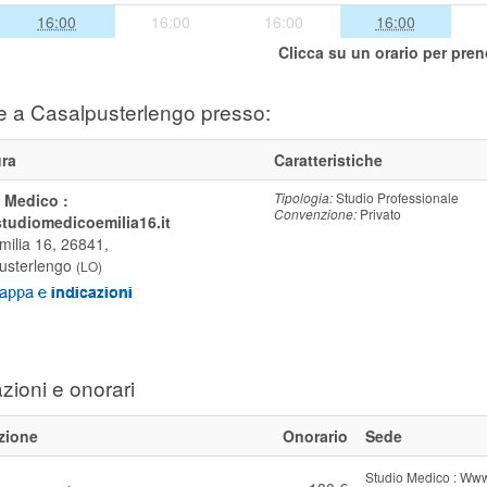
16:00
16:00
16:00
16:00
Clicca su un orario per pren
e a Casalpusterlengo presso:
ura
Caratteristiche
Tipologia:
Studio Professionale
 Medico :
Convenzione:
Privato
udiomedicoemilia16.it
milia 16, 26841,
usterlengo
(
LO
)
zioni e onorari
zione
Onorario
Sede
Studio Medico : Www