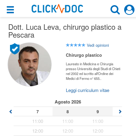
×
×
Dott. Luca Leva
Motore di ricerca
, chirurgo plastico a
Cosa possiamo offrirti
Pescara
Cerca uno specialista
Per i pazienti
Vedi opinioni
Chirurgo Plastico
Chirurgo plastico
Prenota una visita
Laureato in Medicina e Chirurgia
Pescara (PE)
Ricerca specialisti
presso Università degli Studi di Chieti
nel 2002 ed iscritto all'Ordine dei
Medici di Fermo n° 655..
Consulti online
CERCA
(su medicitalia.it)
Leggi curriculum vitae
Agosto 2026
Per gli specialisti
7
8
9
Prenotazioni online
11:00
11:00
11:00
12:00
12:00
12:00
Planner e rubrica in cloud