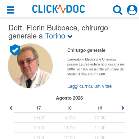
×
×
Dott. Florin Bulboaca
Motore di ricerca
, chirurgo
Cosa possiamo offrirti
generale a
Torino
Cerca uno specialista
Per i pazienti
Chirurgo generale
Chirurgo Generale
Prenota una visita
Laureato in Medicina e Chirurgia
presso Laurea estera riconosciuta nel
Torino (CO)
2004 nel 1987 ed iscritto all'Ordine dei
Ricerca specialisti
Medici di Novara n° 3660..
Consulti online
Leggi curriculum vitae
CERCA
(su medicitalia.it)
Agosto 2026
17
18
19
Per gli specialisti
10:00
10:00
10:00
Prenotazioni online
11:00
11:00
11:00
Planner e rubrica in cloud
12:00
12:00
12:00