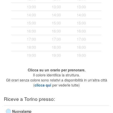
Segreteria virtuale
13:00
13:00
13:00
14:00
14:00
14:00
Teleconsulto
15:00
15:00
15:00
16:00
16:00
16:00
17:00
17:00
17:00
18:00
18:00
18:00
19:00
19:00
19:00
Clicca su un orario per prenotare.
Il colore identifica la struttura.
Gli orari senza colore sono relativi a disponibilità in un'altra città
(
clicca qui
per vederle tutte)
Riceve a Torino presso:
Nuovalamp