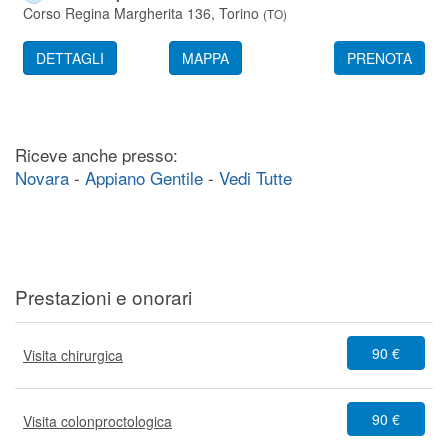
Corso Regina Margherita 136,
Torino
(
TO
)
DETTAGLI
MAPPA
PRENOTA
Riceve anche presso:
Novara
-
Appiano Gentile
-
Vedi Tutte
Prestazioni e onorari
90 €
Visita chirurgica
90 €
Visita colonproctologica