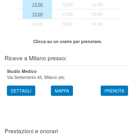
12:00
12:00
12:00
Segreteria virtuale
13:00
13:00
13:00
Teleconsulto
14:00
14:00
14:00
Clicca su un orario per prenotare.
Riceve a Milano presso:
Studio Medico
Via Settembrini 45,
Milano
(
MI
)
DETTAGLI
MAPPA
PRENOTA
Prestazioni e onorari