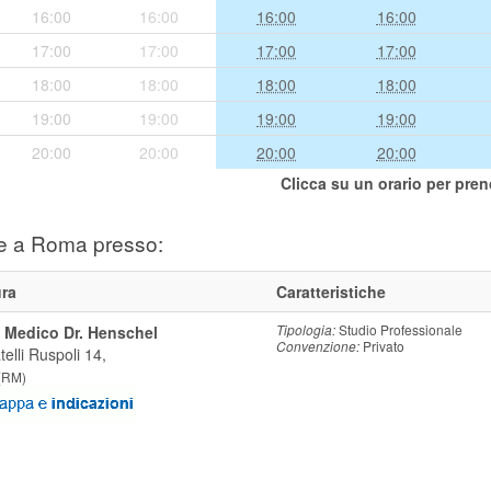
16:00
16:00
16:00
16:00
17:00
17:00
17:00
17:00
18:00
18:00
18:00
18:00
19:00
19:00
19:00
19:00
20:00
20:00
20:00
20:00
Clicca su un orario per pren
e a Roma presso:
ura
Caratteristiche
Tipologia:
Studio Professionale
 Medico Dr. Henschel
Convenzione:
Privato
telli Ruspoli 14,
(
RM
)