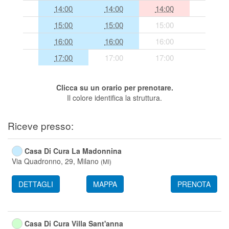
14:00
14:00
14:00
Segreteria virtuale
15:00
15:00
15:00
Teleconsulto
16:00
16:00
16:00
17:00
17:00
17:00
Clicca su un orario per prenotare.
Il colore identifica la struttura.
Riceve presso:
Casa Di Cura La Madonnina
Via Quadronno, 29,
Milano
(
MI
)
DETTAGLI
MAPPA
PRENOTA
Casa Di Cura Villa Sant'anna