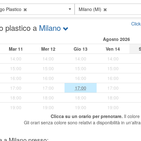
go Plastico
Milano (MI)
Clic
go plastico a
Milano
Agosto 2026
Mar
11
Mer
12
Gio
13
Ven
14
14:00
14:00
14:00
14:00
15:00
15:00
15:00
15:00
16:00
16:00
16:00
16:00
17:00
17:00
17:00
17:00
18:00
18:00
18:00
18:00
19:00
19:00
19:00
19:00
Clicca su un orario per prenotare.
Il colore
Gli orari senza colore sono relativi a disponibilità in un'altra 
e a Milano presso: