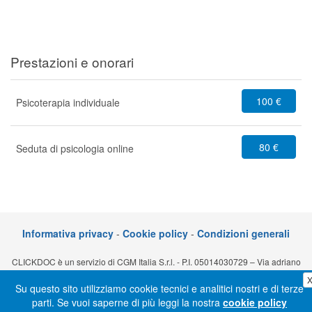
Prestazioni e onorari
100 €
Psicoterapia individuale
80 €
Seduta di psicologia online
Informativa privacy
-
Cookie policy
-
Condizioni generali
CLICKDOC è un servizio di CGM Italia S.r.l. - P.I. 05014030729 – Via adriano
Olivetti 10, 70056 Molfetta (BA)
Su questo sito utilizziamo cookie tecnici e analitici nostri e di terze
parti. Se vuoi saperne di più leggi la nostra
cookie policy