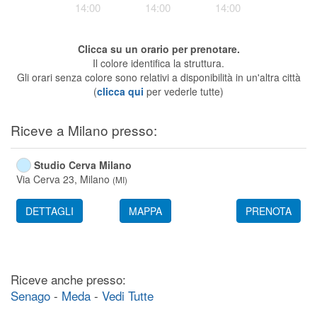
14:00
14:00
14:00
Segreteria virtuale
Teleconsulto
Clicca su un orario per prenotare.
Il colore identifica la struttura.
Gli orari senza colore sono relativi a disponibilità in un'altra città
(
clicca qui
per vederle tutte)
Riceve a Milano presso:
Studio Cerva Milano
Via Cerva 23,
Milano
(
MI
)
DETTAGLI
MAPPA
PRENOTA
Riceve anche presso:
Senago
-
Meda
-
Vedi Tutte