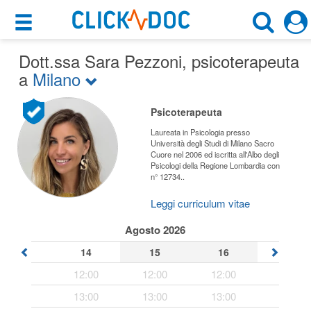
×
×
Dott.ssa Sara Pezzoni
Motore di ricerca
, psicoterapeuta
Cosa possiamo offrirti
a
Milano
Cerca uno specialista
Per i pazienti
Psicoterapeuta
Psicoterapeuta
Prenota una visita
Laureata in Psicologia presso
Università degli Studi di Milano Sacro
Milano (MB)
Cuore nel 2006 ed iscritta all'Albo degli
Ricerca specialisti
Psicologi della Regione Lombardia con
n° 12734..
Consulti online
CERCA
(su medicitalia.it)
Leggi curriculum vitae
Agosto 2026
Per gli specialisti
14
15
16
Prenotazioni online
12:00
12:00
12:00
13:00
13:00
13:00
Planner e rubrica in cloud