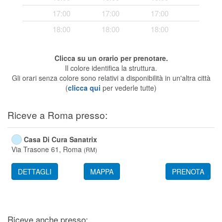
Segreteria virtuale
17:00
17:00
17:00
18:00
18:00
18:00
Teleconsulto
Clicca su un orario per prenotare.
Il colore identifica la struttura.
Gli orari senza colore sono relativi a disponibilità in un'altra città
(
clicca qui
per vederle tutte)
Riceve a Roma presso:
Casa Di Cura Sanatrix
Via Trasone 61,
Roma
(
RM
)
DETTAGLI
MAPPA
PRENOTA
Riceve anche presso: