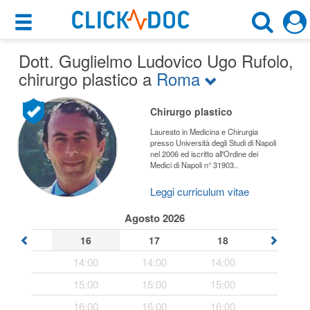
×
×
Dott. Guglielmo Ludovico Ugo Rufolo
Motore di ricerca
,
Cosa possiamo offrirti
chirurgo plastico a
Roma
Cerca uno specialista
Per i pazienti
Chirurgo plastico
Chirurgo Plastico
Prenota una visita
Laureato in Medicina e Chirurgia
presso Università degli Studi di Napoli
Roma (RM)
nel 2006 ed iscritto all'Ordine dei
Ricerca specialisti
Medici di Napoli n° 31903..
Consulti online
Leggi curriculum vitae
CERCA
(su medicitalia.it)
Agosto 2026
16
17
18
Per gli specialisti
14:00
14:00
14:00
Prenotazioni online
15:00
15:00
15:00
Planner e rubrica in cloud
16:00
16:00
16:00