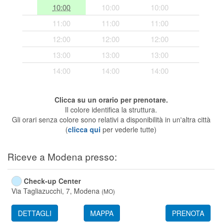
10:00
10:00
10:00
Segreteria virtuale
11:00
11:00
11:00
Teleconsulto
12:00
12:00
12:00
13:00
13:00
13:00
14:00
14:00
14:00
Clicca su un orario per prenotare.
Il colore identifica la struttura.
Gli orari senza colore sono relativi a disponibilità in un'altra città
(
clicca qui
per vederle tutte)
Riceve a Modena presso:
Check-up Center
Via Tagliazucchi, 7,
Modena
(
MO
)
DETTAGLI
MAPPA
PRENOTA