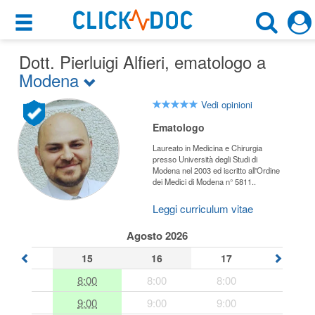
×
×
Dott. Pierluigi Alfieri
Motore di ricerca
, ematologo a
Cosa possiamo offrirti
Modena
Cerca uno specialista
Per i pazienti
Vedi opinioni
Ematologo
Ematologo
Prenota una visita
Laureato in Medicina e Chirurgia
Modena (MO)
Ricerca specialisti
presso Università degli Studi di
Modena nel 2003 ed iscritto all'Ordine
dei Medici di Modena n° 5811..
Consulti online
CERCA
(su medicitalia.it)
Leggi curriculum vitae
Agosto 2026
Per gli specialisti
15
16
17
Prenotazioni online
8:00
8:00
8:00
9:00
9:00
9:00
Planner e rubrica in cloud