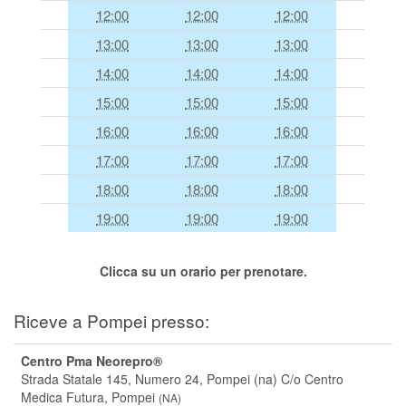
12:00
12:00
12:00
Segreteria virtuale
13:00
13:00
13:00
Teleconsulto
14:00
14:00
14:00
15:00
15:00
15:00
16:00
16:00
16:00
17:00
17:00
17:00
18:00
18:00
18:00
19:00
19:00
19:00
Clicca su un orario per prenotare.
Riceve a Pompei presso:
Centro Pma Neorepro®
Strada Statale 145, Numero 24, Pompei (na) C/o Centro
Medica Futura,
Pompei
(
NA
)