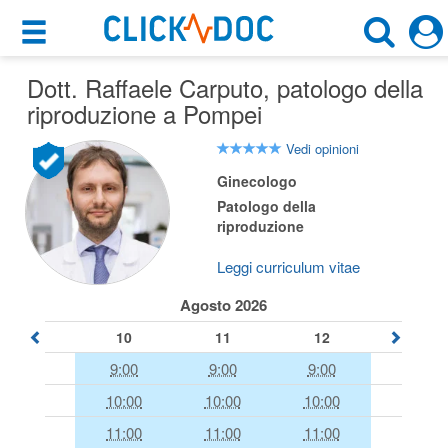
×
×
Dott. Raffaele Carputo
Motore di ricerca
, patologo della
Cosa possiamo offrirti
riproduzione a Pompei
Cerca uno specialista
Per i pazienti
Vedi opinioni
Patologo Della Riproduzione
Ginecologo
Prenota una visita
Patologo della
Pompei (NA)
Ricerca specialisti
riproduzione
Consulti online
Leggi curriculum vitae
CERCA
(su medicitalia.it)
Agosto 2026
10
11
12
Per gli specialisti
9:00
9:00
9:00
Prenotazioni online
10:00
10:00
10:00
Planner e rubrica in cloud
11:00
11:00
11:00