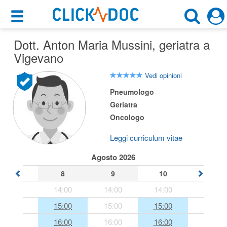
×
×
Dott. Anton Maria Mussini
Motore di ricerca
, geriatra a
Cosa possiamo offrirti
Vigevano
Cerca uno specialista
Per i pazienti
Vedi opinioni
Geriatra
Pneumologo
Prenota una visita
Geriatra
Vigevano (PV)
Ricerca specialisti
Oncologo
Consulti online
Leggi curriculum vitae
CERCA
(su medicitalia.it)
Agosto 2026
8
9
10
Per gli specialisti
14:00
14:00
14:00
Prenotazioni online
15:00
15:00
15:00
Planner e rubrica in cloud
16:00
16:00
16:00