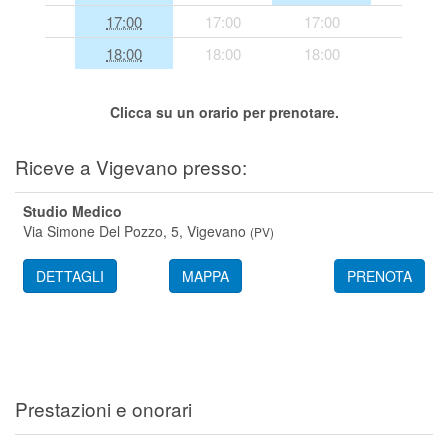
17:00
17:00
17:00
Segreteria virtuale
18:00
18:00
18:00
Teleconsulto
Clicca su un orario per prenotare.
Riceve a Vigevano presso:
Studio Medico
Via Simone Del Pozzo, 5,
Vigevano
(
PV
)
DETTAGLI
MAPPA
PRENOTA
Prestazioni e onorari