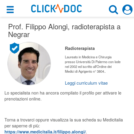
×
×
Prof. Filippo Alongi
Motore di ricerca
, radioterapista a
Cosa possiamo offrirti
Negrar
Cerca uno specialista
Per i pazienti
Radioterapista
Radioterapista
Prenota una visita
Laureato in Medicina e Chirurgia
presso Università Di Palermo con lode
Negrar (VR)
nel 2002 ed iscritto all'Ordine dei
Ricerca specialisti
Medici di Agrigento n° 3804..
Consulti online
Leggi curriculum vitae
CERCA
(su medicitalia.it)
Lo specialista non ha ancora compilato il profilo per attivare le
prenotazioni online.
Per gli specialisti
Prenotazioni online
Torna a trovarci oppure visualizza la sua scheda su Medicitalia
per saperne di più:
Planner e rubrica in cloud
https://www.medicitalia.it/filippo.alongi/
.