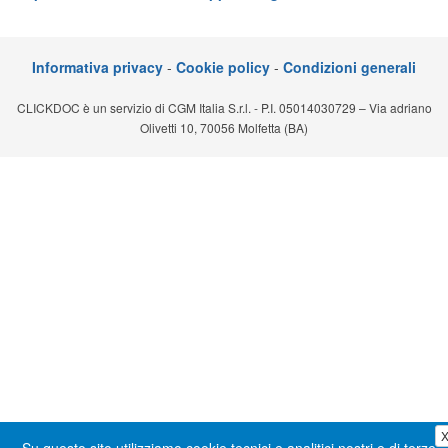
Segreteria virtuale
Teleconsulto
Informativa privacy
-
Cookie policy
-
Condizioni generali
CLICKDOC è un servizio di CGM Italia S.r.l. - P.I. 05014030729 – Via adriano
Olivetti 10, 70056 Molfetta (BA)