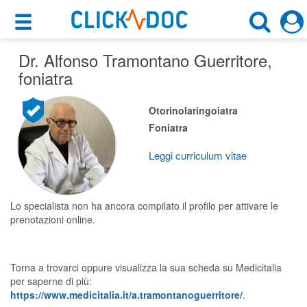
×
×
Dr. Alfonso Tramontano Guerritore
Motore di ricerca
,
Cosa possiamo offrirti
foniatra
Cerca uno specialista
Per i pazienti
Otorinolaringoiatra
Foniatra
Foniatra
Prenota una visita
Aversa (CE)
Ricerca specialisti
Leggi curriculum vitae
Consulti online
CERCA
(su medicitalia.it)
Lo specialista non ha ancora compilato il profilo per attivare le
prenotazioni online.
Per gli specialisti
Torna a trovarci oppure visualizza la sua scheda su Medicitalia
Prenotazioni online
per saperne di più:
https://www.medicitalia.it/a.tramontanoguerritore/
.
Planner e rubrica in cloud