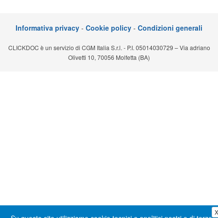
Segreteria virtuale
Informativa privacy
-
Cookie policy
-
Condizioni generali
Teleconsulto
CLICKDOC è un servizio di CGM Italia S.r.l. - P.I. 05014030729 – Via adriano
Olivetti 10, 70056 Molfetta (BA)