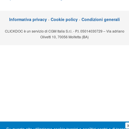
Segreteria virtuale
Teleconsulto
Informativa privacy
-
Cookie policy
-
Condizioni generali
CLICKDOC è un servizio di CGM Italia S.r.l. - P.I. 05014030729 – Via adriano
Olivetti 10, 70056 Molfetta (BA)