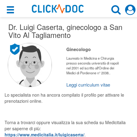
×
×
Dr. Luigi Caserta
Motore di ricerca
, ginecologo a San
Cosa possiamo offrirti
Vito Al Tagliamento
Cerca uno specialista
Per i pazienti
Ginecologo
Ginecologo
Prenota una visita
Laureato in Medicina e Chirurgia
presso seconda università di napoli
San Vito Al Tagliamento (PN)
nel 2001 ed iscritto all'Ordine dei
Ricerca specialisti
Medici di Pordenone n° 2038..
Consulti online
Leggi curriculum vitae
CERCA
(su medicitalia.it)
Lo specialista non ha ancora compilato il profilo per attivare le
prenotazioni online.
Per gli specialisti
Prenotazioni online
Torna a trovarci oppure visualizza la sua scheda su Medicitalia
per saperne di più:
Planner e rubrica in cloud
https://www.medicitalia.it/luigicaserta/
.