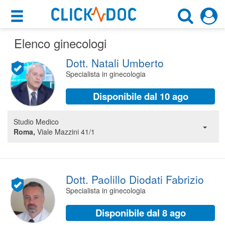
×
×
Elenco ginecologi
Motore di ricerca
Cosa possiamo offrirti
Dott. Natali Umberto
Cerca uno specialista
Per i pazienti
Specialista in ginecologia
Ginecologo
Prenota una visita
Disponibile dal 10 ago
Scegli la città
Ricerca specialisti
Studio Medico
Roma,
Viale Mazzini 41/1
Consulti online
CERCA
(su medicitalia.it)
Per gli specialisti
Dott. Paolillo Diodati Fabrizio
Specialista in ginecologia
Prenotazioni online
Disponibile dal 8 ago
Planner e rubrica in cloud