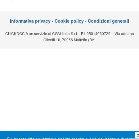
Segreteria virtuale
Teleconsulto
Informativa privacy
-
Cookie policy
-
Condizioni generali
CLICKDOC è un servizio di CGM Italia S.r.l. - P.I. 05014030729 – Via adriano
Olivetti 10, 70056 Molfetta (BA)