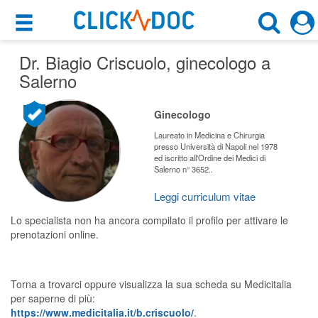
×
×
Dr. Biagio Criscuolo
Motore di ricerca
, ginecologo a
Cosa possiamo offrirti
Salerno
Cerca uno specialista
Per i pazienti
Ginecologo
Ginecologo
Prenota una visita
Laureato in Medicina e Chirurgia
presso Università di Napoli nel 1978
Salerno (SA)
ed iscritto all'Ordine dei Medici di
Ricerca specialisti
Salerno n° 3652..
Consulti online
Leggi curriculum vitae
CERCA
(su medicitalia.it)
Lo specialista non ha ancora compilato il profilo per attivare le
prenotazioni online.
Per gli specialisti
Prenotazioni online
Torna a trovarci oppure visualizza la sua scheda su Medicitalia
per saperne di più:
Planner e rubrica in cloud
https://www.medicitalia.it/b.criscuolo/
.