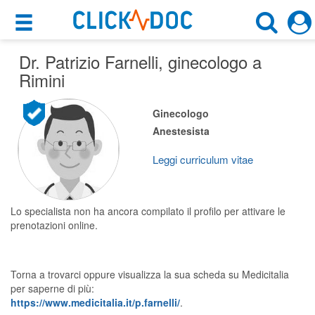
×
×
Dr. Patrizio Farnelli
Motore di ricerca
, ginecologo a
Cosa possiamo offrirti
Rimini
Cerca uno specialista
Per i pazienti
Ginecologo
Ginecologo
Anestesista
Prenota una visita
Rimini (RN)
Ricerca specialisti
Leggi curriculum vitae
Consulti online
CERCA
(su medicitalia.it)
Lo specialista non ha ancora compilato il profilo per attivare le
prenotazioni online.
Per gli specialisti
Torna a trovarci oppure visualizza la sua scheda su Medicitalia
Prenotazioni online
per saperne di più:
https://www.medicitalia.it/p.farnelli/
.
Planner e rubrica in cloud