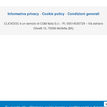
Segreteria virtuale
Informativa privacy
-
Cookie policy
-
Condizioni generali
Teleconsulto
CLICKDOC è un servizio di CGM Italia S.r.l. - P.I. 05014030729 – Via adriano
Olivetti 10, 70056 Molfetta (BA)