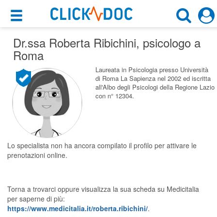
×
×
Dr.ssa Roberta Ribichini
Motore di ricerca
, psicologo a
Cosa possiamo offrirti
Roma
Cerca uno specialista
Per i pazienti
Laureata in Psicologia presso Università
di Roma La Sapienza nel 2002 ed iscritta
Psicologo
all'Albo degli Psicologi della Regione Lazio
Prenota una visita
con n° 12304.
Roma (RM)
Ricerca specialisti
Consulti online
CERCA
(su medicitalia.it)
Lo specialista non ha ancora compilato il profilo per attivare le
prenotazioni online.
Per gli specialisti
Torna a trovarci oppure visualizza la sua scheda su Medicitalia
Prenotazioni online
per saperne di più:
https://www.medicitalia.it/roberta.ribichini/
.
Planner e rubrica in cloud