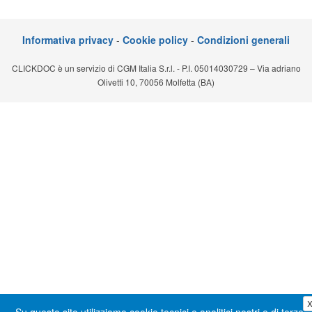
Segreteria virtuale
Informativa privacy
-
Cookie policy
-
Condizioni generali
Teleconsulto
CLICKDOC è un servizio di CGM Italia S.r.l. - P.I. 05014030729 – Via adriano
Olivetti 10, 70056 Molfetta (BA)