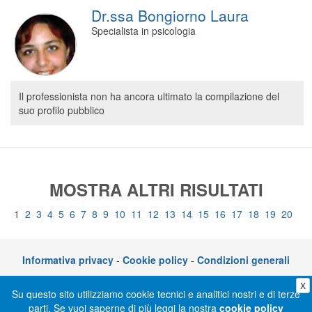
Dr.ssa Bongiorno Laura
Specialista in psicologia
Il professionista non ha ancora ultimato la compilazione del
suo profilo pubblico
MOSTRA ALTRI RISULTATI
1
2
3
4
5
6
7
8
9
10
11
12
13
14
15
16
17
18
19
20
Informativa privacy
-
Cookie policy
-
Condizioni generali
X
CLICKDOC è un servizio di CGM Italia S.r.l. - P.I. 05014030729 – Via adriano
Su questo sito utilizziamo cookie tecnici e analitici nostri e di terze
Olivetti 10, 70056 Molfetta (BA)
parti. Se vuoi saperne di più leggi la nostra
cookie policy