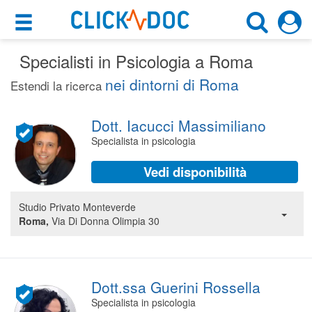
×
×
Specialisti in Psicologia a Roma
Motore di ricerca
Cosa possiamo offrirti
nei dintorni di Roma
Estendi la ricerca
Cerca uno specialista
Per i pazienti
Psicologo
Dott. Iacucci Massimiliano
Prenota una visita
Specialista in psicologia
Roma (RM)
Ricerca specialisti
Vedi disponibilità
Consulti online
CERCA
(su medicitalia.it)
Studio Privato Monteverde
Roma,
Via Di Donna Olimpia 30
Per gli specialisti
Prenotazioni online
Dott.ssa Guerini Rossella
Planner e rubrica in cloud
Specialista in psicologia